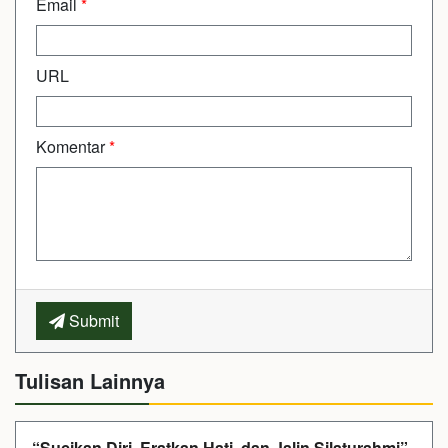
Email
*
URL
Komentar
*
Submit
Tulisan Lainnya
“Sucikan Diri, Eratkan Hati, dan Jalin Silaturahmi”